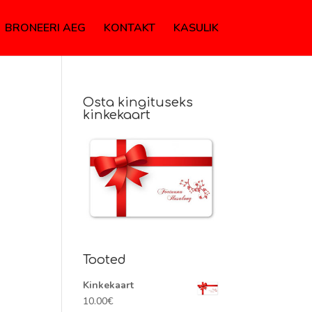
BRONEERI AEG
KONTAKT
KASULIK
Osta kingituseks
kinkekaart
Tooted
Kinkekaart
10.00
€