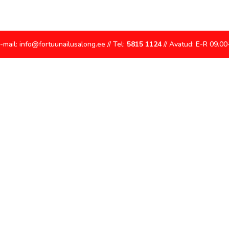
E-mail: info@fortuunailusalong.ee // Tel:
5815 1124
// Avatud: E-R 09.00