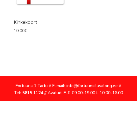
Kinkekaart
10.00
€
Fortuuna 1 Tartu // E-mail: info@fortuunailusalong.ee //
Tel:
5815 1124
// Avatud: E-R 09.00-19.00 L 10.00-16.00