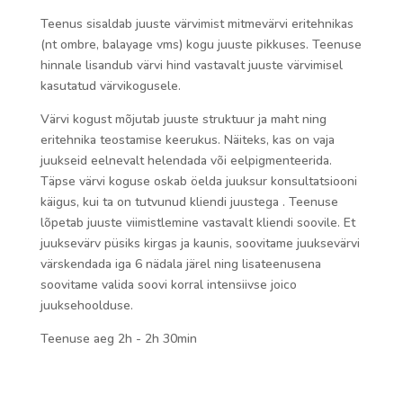
Teenus sisaldab juuste värvimist mitmevärvi eritehnikas
(nt ombre, balayage vms) kogu juuste pikkuses. Teenuse
hinnale lisandub värvi hind vastavalt juuste värvimisel
kasutatud värvikogusele.
Värvi kogust mõjutab juuste struktuur ja maht ning
eritehnika teostamise keerukus. Näiteks, kas on vaja
juukseid eelnevalt helendada või eelpigmenteerida.
Täpse värvi koguse oskab öelda juuksur konsultatsiooni
käigus, kui ta on tutvunud kliendi juustega . Teenuse
lõpetab juuste viimistlemine vastavalt kliendi soovile. Et
juuksevärv püsiks kirgas ja kaunis, soovitame juuksevärvi
värskendada iga 6 nädala järel ning lisateenusena
soovitame valida soovi korral intensiivse joico
juuksehoolduse.
Teenuse aeg 2h - 2h 30min