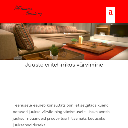
Juuste eritehnikas värvimine
Teenusele eelneb konsultatsioon, et selgitada kliendi
ootused juukse värvile ning viimistlusele, lisaks annab
juuksur nõuandeid ja soovitusi hilisemaks koduseks
juuksehoolduseks.