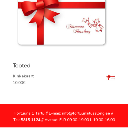
Tooted
Kinkekaart
10.00
€
Fortuuna 1 Tartu // E-mail: info@fortuunailusalong.ee //
Tel:
5815 1124
// Avatud: E-R 09.00-19.00 L 10.00-16.00