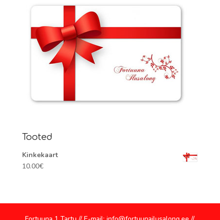
Tooted
Kinkekaart
10.00
€
Fortuuna 1 Tartu // E-mail: info@fortuunailusalong.ee //