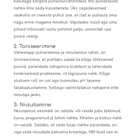
Kasutage kergeid puhastusvahendeid, mis puhastavad
nahka ilma seda kuivatamata. Üks sagedasemaid
veakohti on meeste puhul see, et nad ei puhasta oma
nägu enne magama minekut. Vajutades nüüd aga oma
põsed mõnusalt vastu pehmet patja, ummistab see
poore veelgi.
2. Toniseerimine
Vaheetapp puhastamise ja niisutamise vahel, on
toniseerimine, et puhtaks saada ka kõige tõrksamad
poorid, parandada nahapinna kvaliteet ja lahendada
konkreetseid probleeme, nt liigrasune nahk. Kõige
olulisem roll on sel aga loomuliku pH taseme
tasakaalustamine. Sellega valmistatakse nahapind ette
niisutaja jaoks.
3. Niisutamine
Niisutamise eesmärk on vältida, või ravida juba tekkinud,
kuiva, pragunenud ja tuhmi nahka. Kihelev ja kiskuv nahk
on valulik. Selleks, et seda tüüpi nahka parandada, on
vaja seda niisutada paksema kreemiga. NB! Kuid see ei