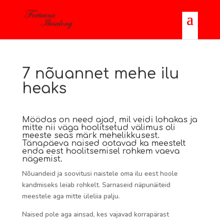
7 nõuannet mehe ilu
heaks
Möödas on need ajad, mil veidi lohakas ja
mitte nii väga hoolitsetud välimus oli
meeste seas märk mehelikkusest.
Tänapäeva naised ootavad ka meestelt
enda eest hoolitsemisel rohkem vaeva
nägemist.
Nõuandeid ja soovitusi naistele oma ilu eest hoole
kandmiseks leiab rohkelt. Sarnaseid näpunäiteid
meestele aga mitte üleliia palju.
Naised pole aga ainsad, kes vajavad korrapärast