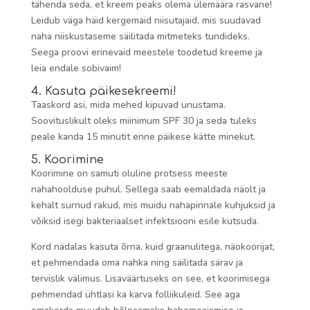
tähenda seda, et kreem peaks olema ülemäära rasvane!
Leidub väga häid kergemaid niisutajaid, mis suudavad
naha niiskustaseme säilitada mitmeteks tundideks.
Seega proovi erinevaid meestele toodetud kreeme ja
leia endale sobivaim!
4. Kasuta päikesekreemi!
Taaskord asi, mida mehed kipuvad unustama.
Soovituslikult oleks miinimum SPF 30 ja seda tuleks
peale kanda 15 minutit enne päikese kätte minekut.
5. Koorimine
Koorimine on samuti oluline protsess meeste
nahahoolduse puhul. Sellega saab eemaldada näolt ja
kehalt surnud rakud, mis muidu nahapinnale kuhjuksid ja
võiksid isegi bakteriaalset infektsiooni esile kutsuda.
Kord nädalas kasuta õrna, kuid graanulitega, näokoorijat,
et pehmendada oma nahka ning säilitada särav ja
tervislik välimus. Lisaväärtuseks on see, et koorimisega
pehmendad ühtlasi ka karva folliikuleid. See aga